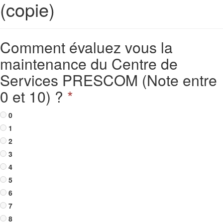
(copie)
Comment évaluez vous la
maintenance du Centre de
Services PRESCOM (Note entre
0 et 10) ?
*
0
1
2
3
4
5
6
7
8